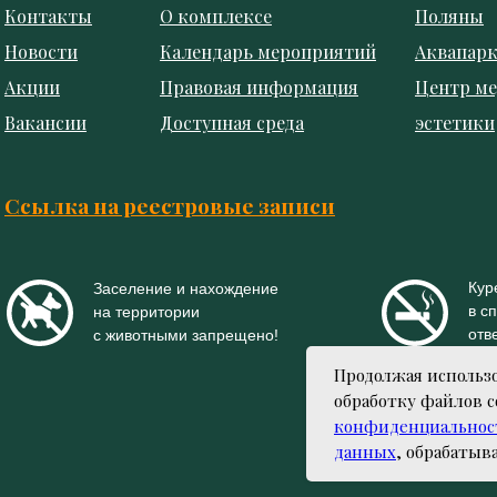
Контакты
О комплексе
Поляны
Новости
Календарь мероприятий
Аквапар
Акции
Правовая информация
Центр м
Вакансии
Доступная среда
эстетики
Ссылка на реестровые записи
Кур
Заселение и нахождение
в с
на территории
отв
с животными запрещено!
Продолжая использо
обработку файлов c
конфиденциальност
данных
, обрабатыв