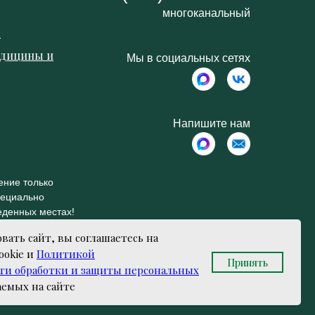
многоканальный
к
едицины и
Мы в социальных сетях
м
Напишите нам
ение только
пециально
еденных местах!
вать сайт, вы соглашаетесь на
ookie и
Политикой
Принять
и обработки и защиты персональных
аемых на сайте