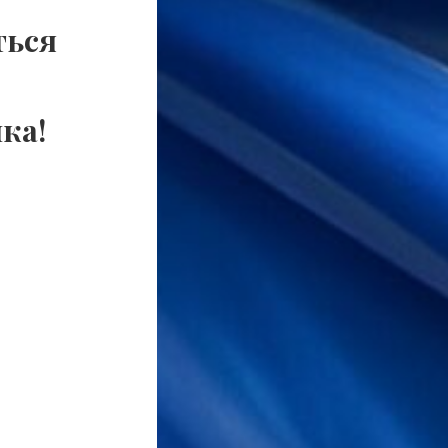
ться
ка!