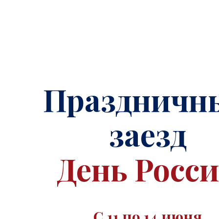
Праздничн
заезд
День Росс
С 11 по 14 июня