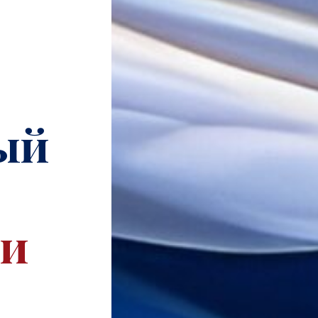
ый
ии