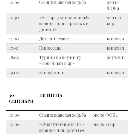
10.00.
Скандинавская ходьба
около
ФОКа
10.30.
«На зарядку становись!» -
около 1
зарядка для взрослых и
кор.
детей 3+
15.00.
Детский сеанс
кинозал
17.00.
Киносеанс
кинозал
18.00.
Турнир по боулингу
боулинг
«Победный шар»
19.00.
Кинофильм
кинозал
30
ПЯТНИЦА
СЕНТЯБРЯ
10.00.
Скандинавская ходьба
около ФОКа
10.00.
«Физкульт-привет!» -
около 1 кор.
зарядка для детей (3-6