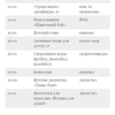
11.00.
«Уроки юного
ком-та
дизайнера» 3+
творчества
12.00.
Игра в шашки
ФОК
«Шашечный бой»
15.00.
Детский сеанс
кинозал
16.00.
Активные игры для
около 1 кор.
детей, 5+
16.00.
Спортивные игры
спортплощадка
(футбол, баскетбол,
волейбол)
17.00.
Киносеанс
кинозал
20.00.
Детская дискотека
диско зал
«Танце-бум!»
21.00.
Дискотека для
диско зал
взрослых «Музыка для
души!»