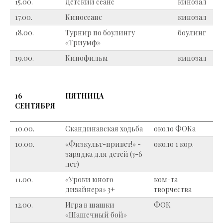
15.00.
Детский сеанс
кинозал
17.00.
Киносеанс
кинозал
18.00.
Турнир по боулингу
боулинг
«Триумф»
19.00.
Кинофильм
кинозал
16
ПЯТНИЦА
СЕНТЯБРЯ
10.00.
Скандинавская ходьба
около ФОКа
10.00.
«Физкульт-привет!» -
около 1 кор.
зарядка для детей (3-6
лет)
11.00.
«Уроки юного
ком-та
дизайнера» 3+
творчества
12.00.
Игра в шашки
ФОК
«Шашечный бой»