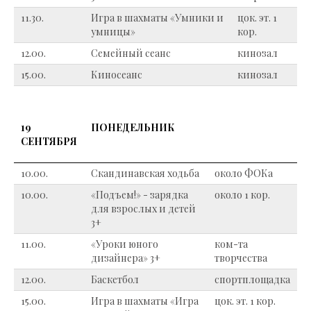
11.30.
Игра в шахматы «Умники и
цок. эт. 1
умницы»
кор.
12.00.
Семейный сеанс
кинозал
15.00.
Киносеанс
кинозал
19
ПОНЕДЕЛЬНИК
СЕНТЯБРЯ
10.00.
Скандинавская ходьба
около ФОКа
10.00.
«Подъем!» - зарядка
около 1 кор.
для взрослых и детей
3+
11.00.
«Уроки юного
ком-та
дизайнера» 3+
творчества
12.00.
Баскетбол
спортплощадка
15.00.
Игра в шахматы «Игра
цок. эт. 1 кор.