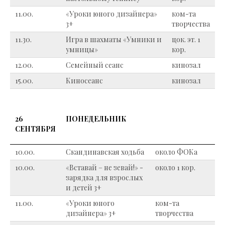
11.00.
«Уроки юного дизайнера»
ком-та
3+
творчества
11.30.
Игра в шахматы «Умники и
цок. эт. 1
умницы»
кор.
12.00.
Семейный сеанс
кинозал
15.00.
Киносеанс
кинозал
26
ПОНЕДЕЛЬНИК
СЕНТЯБРЯ
10.00.
Скандинавская ходьба
около ФОКа
10.00.
«Вставай – не зевай!» -
около 1 кор.
зарядка для взрослых
и детей 3+
11.00.
«Уроки юного
ком-та
дизайнера» 3+
творчества