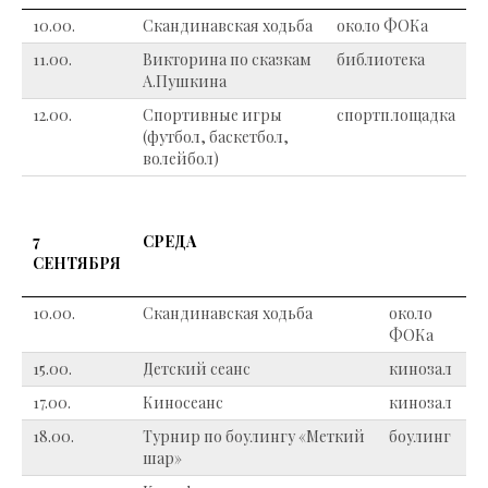
10.00.
Скандинавская ходьба
около ФОКа
11.00.
Викторина по сказкам
библиотека
А.Пушкина
12.00.
Спортивные игры
спортплощадка
(футбол, баскетбол,
волейбол)
7
СРЕДА
СЕНТЯБРЯ
10.00.
Скандинавская ходьба
около
ФОКа
15.00.
Детский сеанс
кинозал
17.00.
Киносеанс
кинозал
18.00.
Турнир по боулингу «Меткий
боулинг
шар»