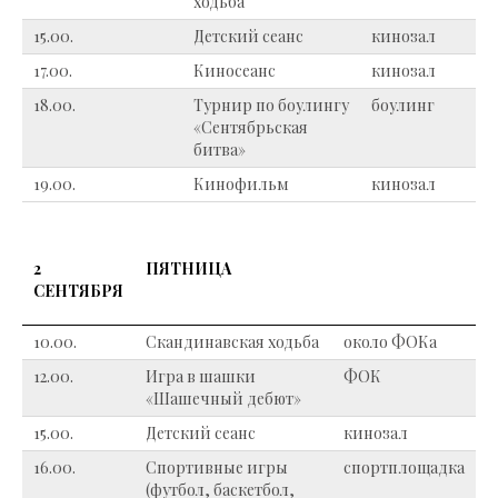
ходьба
15.00.
Детский сеанс
кинозал
17.00.
Киносеанс
кинозал
18.00.
Турнир по боулингу
боулинг
«Cентябрьская
битва»
19.00.
Кинофильм
кинозал
2
ПЯТНИЦА
СЕНТЯБРЯ
10.00.
Скандинавская ходьба
около ФОКа
12.00.
Игра в шашки
ФОК
«Шашечный дебют»
15.00.
Детский сеанс
кинозал
16.00.
Спортивные игры
спортплощадка
(футбол, баскетбол,