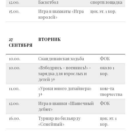
12.00.
Баскетбол
спортплощадка
15.00.
Игра в шахматы «Игра
цок. эт. 1 кор.
королей»
27
ВТОРНИК
СЕНТЯБРЯ
10.00.
Скандинавская ходьба
ФОК
10.00.
«Взбодрись - потянись!» -
около 1
зарядка для взрослых и
кор.
детей 3+
11.00.
«Уроки юного дизайнера»
ком-та
3+
творчества
12.00.
Игра в шашки «Шашечный
ФОК
дебют»
16.00.
Турнир по бильярду
цок. эт. 1
«Семейный»
кор.