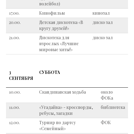
волейбол)
17.00.
Кинофильм
кинозал
20.00.
Детская дискотека «В
диско зал
кругу друзей!»
21.00.
Дискотека для
диско зал
взрослых «Лучшие
мировые хиты!»
3
СУББОТА
СЕНТЯБРЯ
10.00.
Скандинавская ходьба
около
ФОКа
11.00.
«Угадайка» - кроссворды,
библиотека
ребусы, загадки
12.00.
Турнир по дартсу
ФОК
«Семейный»