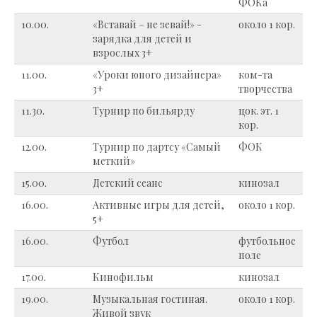
ФОКа
10.00.
«Вставай – не зевай!» -
около 1 кор.
зарядка для детей и
взрослых 3+
11.00.
«Уроки юного дизайнера»
ком-та
3+
творчества
11.30.
Турнир по бильярду
цок. эт. 1
кор.
12.00.
Турнир по дартсу «Самый
ФОК
меткий»
15.00.
Детский сеанс
кинозал
16.00.
Активные игры для детей,
около 1 кор.
5+
16.00.
Футбол
футбольное
поле
17.00.
Кинофильм
кинозал
19.00.
Музыкальная гостиная.
около 1 кор.
Живой звук