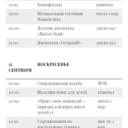
17.00.
Кинофильм
кинозал
19.00.
Музыкальная гостиная.
около 1 кор.
Живой звук
20.00.
Детская дискотека
диско зал
«Диско-бум!»
21.00.
Дискотека «Отдыхай!»
диско зал
25
ВОСКРЕСЕНЬЕ
СЕНТЯБРЯ
10.00.
Скандинавская ходьба
ФОК
10.00.
Мультфильмы для детей
кинозал
10.00.
«Прыг-скок-команда!» -
около 1
зарядка для взрослых и
кор.
детей 3+
10.30.
Соревнования по
цок. эт. 1
настольному теннису
кор.