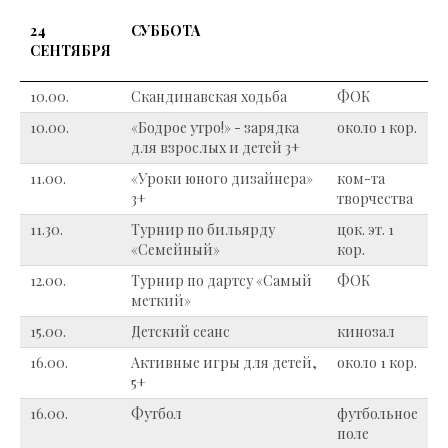
24
СУББОТА
СЕНТЯБРЯ
10.00.
Скандинавская ходьба
ФОК
10.00.
«Бодрое утро!» - зарядка
около 1 кор.
для взрослых и детей 3+
11.00.
«Уроки юного дизайнера»
ком-та
3+
творчества
11.30.
Турнир по бильярду
цок. эт. 1
«Семейный»
кор.
12.00.
Турнир по дартсу «Самый
ФОК
меткий»
15.00.
Детский сеанс
кинозал
16.00.
Активные игры для детей,
около 1 кор.
5+
16.00.
Футбол
футбольное
поле