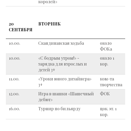
королей»
20
ВТОРНИК
СЕНТЯБРЯ
10.00.
Скандинавская ходьба
около
ФОКа
10.00.
«С бодрым утром!» -
около 1
зарядка для взрослых и
кор.
детей 3+
11.00.
«Уроки юного дизайнера»
ком-та
3+
творчества
12.00.
Игра в шашки «Шашечный
ФОК
дебют»
16.00.
Турнир по бильярду
цок. эт. 1
кор.