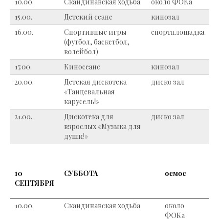
10.00.
Скандинавская ходьба
около ФОКа
15.00.
Детский сеанс
кинозал
16.00.
Спортивные игры
спортплощадка
(футбол, баскетбол,
волейбол)
17.00.
Киносеанс
кинозал
20.00.
Детская дискотека
диско зал
«Танцевальная
карусель!»
21.00.
Дискотека для
диско зал
взрослых «Музыка для
души!»
10
СУББОТА
осмос
СЕНТЯБРЯ
10.00.
Скандинавская ходьба
около
ФОКа