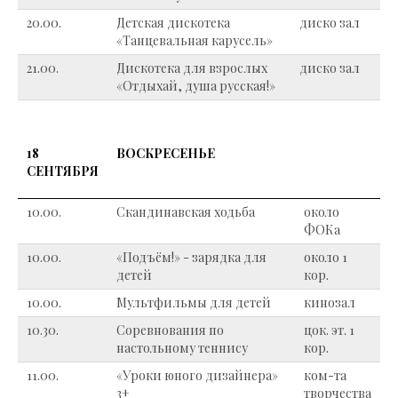
20.00.
Детская дискотека
диско зал
«Танцевальная карусель»
21.00.
Дискотека для взрослых
диско зал
«Отдыхай, душа русская!»
18
ВОСКРЕСЕНЬЕ
СЕНТЯБРЯ
10.00.
Скандинавская ходьба
около
ФОКа
10.00.
«Подъём!» - зарядка для
около 1
детей
кор.
10.00.
Мультфильмы для детей
кинозал
10.30.
Соревнования по
цок. эт. 1
настольному теннису
кор.
11.00.
«Уроки юного дизайнера»
ком-та
3+
творчества