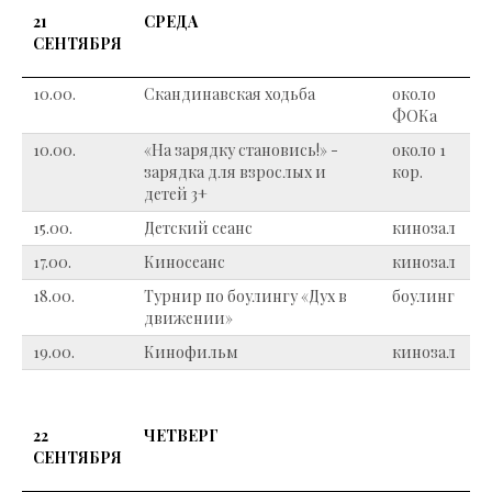
21
СРЕДА
СЕНТЯБРЯ
10.00.
Скандинавская ходьба
около
ФОКа
10.00.
«На зарядку становись!» -
около 1
зарядка для взрослых и
кор.
детей 3+
15.00.
Детский сеанс
кинозал
17.00.
Киносеанс
кинозал
18.00.
Турнир по боулингу «Дух в
боулинг
движении»
19.00.
Кинофильм
кинозал
22
ЧЕТВЕРГ
СЕНТЯБРЯ