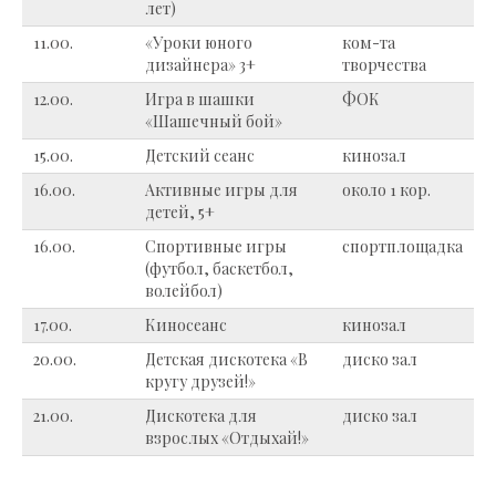
лет)
11.00.
«Уроки юного
ком-та
дизайнера» 3+
творчества
12.00.
Игра в шашки
ФОК
«Шашечный бой»
15.00.
Детский сеанс
кинозал
16.00.
Активные игры для
около 1 кор.
детей, 5+
16.00.
Спортивные игры
спортплощадка
(футбол, баскетбол,
волейбол)
17.00.
Киносеанс
кинозал
20.00.
Детская дискотека «В
диско зал
кругу друзей!»
21.00.
Дискотека для
диско зал
взрослых «Отдыхай!»