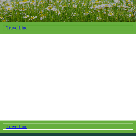
TravelLine
Всего в 30-ти км от
Спа-услуги и
МКАД
массажи
Разнообразие
Бассейны и
номеров для
Аквапарк
проживания
Собственные
Скидки
пляжи
именинникам и
Рестораны и бары
гостям
TravelLine