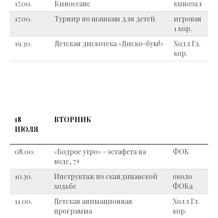
17.00.
Киносеанс
кинозал
17.00.
Турнир по шашкам для детей
игровая
1 кор.
19.30.
Детская дискотека «Диско-бум!»
Холл Гл.
кор.
18
ВТОРНИК
ИЮЛЯ
08.00.
«Бодрое утро» - эстафета на
ФОК
воде, 7+
10.30.
Инструктаж по скандинавской
около
ходьбе
ФОКа
11.00.
Детская анимационная
Холл Гл.
программа
кор.