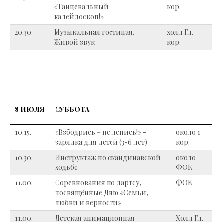
«Танцевальный
кор.
калейдоскоп!»
20.30.
Музыкальная гостиная.
холл Гл.
Живой звук
кор.
8 ИЮЛЯ
СУББОТА
10.15.
«Взбодрись – не ленись!» -
около 1
зарядка для детей (3-6 лет)
кор.
10.30.
Инструктаж по скандинавской
около
ходьбе
ФОК
11.00.
Соревнования по дартсу,
ФОК
посвящённые Дню «Семьи,
любви и верности»
11.00.
Детская анимационная
Холл Гл.