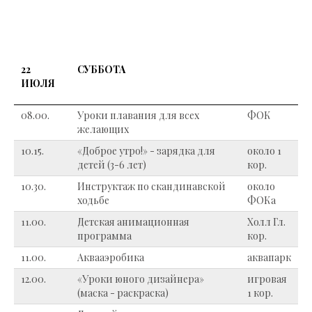
22
СУББОТА
ИЮЛЯ
08.00.
Уроки плавания для всех
ФОК
желающих
10.15.
«Доброе утро!» - зарядка для
около 1
детей (3-6 лет)
кор.
10.30.
Инструктаж по скандинавской
около
ходьбе
ФОКа
11.00.
Детская анимационная
Холл Гл.
программа
кор.
11.00.
Аквааэробика
аквапарк
12.00.
«Уроки юного дизайнера»
игровая
(маска - раскраска)
1 кор.