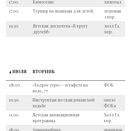
17.00.
Киносеанс
кинозал
17.00.
Турнир по шашкам для детей
игровая
1 кор.
19.30.
Детская дискотека «В кругу
холл Гл.
друзей!»
кор.
4 ИЮЛЯ
ВТОРНИК
08.00.
«Бодрое утро» - эстафета на
ФОК
воде, 7+
10.30.
Инструктаж по скандинавской
около
ходьбе
ФОКа
11.00.
Детская анимационная
Холл Гл.
программа
кор.
18.00.
Аквааэробика
аквапарк