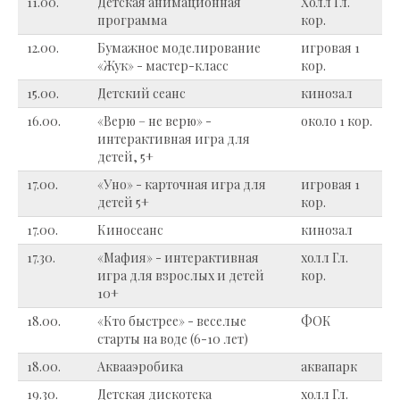
11.00.
Детская анимационная
Холл Гл.
программа
кор.
12.00.
Бумажное моделирование
игровая 1
«Жук» - мастер-класс
кор.
15.00.
Детский сеанс
кинозал
16.00.
«Верю – не верю» -
около 1 кор.
интерактивная игра для
детей, 5+
17.00.
«Уно» - карточная игра для
игровая 1
детей 5+
кор.
17.00.
Киносеанс
кинозал
17.30.
«Мафия» - интерактивная
холл Гл.
игра для взрослых и детей
кор.
10+
18.00.
«Кто быстрее» - веселые
ФОК
старты на воде (6-10 лет)
18.00.
Аквааэробика
аквапарк
19.30.
Детская дискотека
холл Гл.