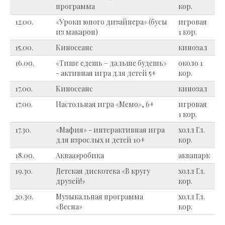
программа
кор.
12.00.
«Уроки юного дизайнера» (бусы
игровая
из макарон)
1 кор.
15.00.
Киносеанс
кинозал
16.00.
«Тише едешь – дальше будешь»
около 1
- активная игра для детей 5+
кор.
17.00.
Киносеанс
кинозал
17.00.
Настольная игра «Мемо», 6+
игровая
1 кор.
17.30.
«Мафия» - интерактивная игра
холл Гл.
для взрослых и детей 10+
кор.
18.00.
Аквааэробика
аквапарк
19.30.
Детская дискотека «В кругу
холл Гл.
друзей!»
кор.
20.30.
Музыкальная программа
холл Гл.
«Весна»
кор.