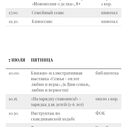
«Монополия-сделка», 8+
1 кор.
17.00.
Семейный сеанс
кинозал
19.30.
Киносеанс
кинозал
7 ИЮЛЯ
ПЯТНИЦА
10.00.
Книжно-иллюстративная
библиотека
выставка «Семья - оплот
любви и веры», (к Дню семьи,
любви и верности)
10.15.
«На зарядку становись!» -
около 1 кор.
зарядка для детей (3-6 лет)
10.30.
Инструктаж по
ФОК
скандинавской ходьбе