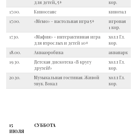
для детей, 5+
кор.
17.00.
Киносеанс
кинозал
17.00.
«Мемо» – настольная игра 5+
игровая
1 кор.
17.30.
«Мафия» - интерактивная игра
холл Гл.
для взрослых и детей 10+
кор.
18.00.
Аквааэробика
аквапарк
19.30.
Детская дискотека «В кругу
холл Гл.
друзей!»
кор.
20.30.
Музыкальная гостиная. Живой
холл Гл.
звук. Вокал
кор.
15
СУББОТА
ИЮЛЯ