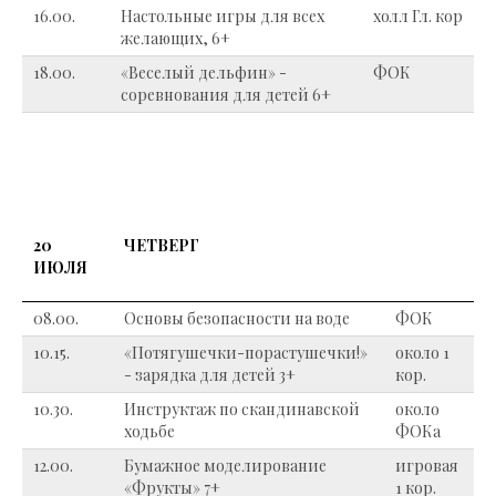
16.00.
Настольные игры для всех
холл Гл. кор
желающих, 6+
18.00.
«Веселый дельфин» -
ФОК
соревнования для детей 6+
20
ЧЕТВЕРГ
ИЮЛЯ
08.00.
Основы безопасности на воде
ФОК
10.15.
«Потягушечки-порастушечки!»
около 1
- зарядка для детей 3+
кор.
10.30.
Инструктаж по скандинавской
около
ходьбе
ФОКа
12.00.
Бумажное моделирование
игровая
«Фрукты» 7+
1 кор.