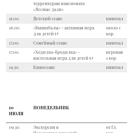
терренкурам пансионата
«Лесные дали»
15.00.
Детский сеанс
кинозал
16.00.
«Вышибалы» - активная игра
около 1
для детей 5+
кор.
17.00.
Семейный сеанс
кинозал
17.00.
«Ходилка-бродилка» -
игровая
настольная игра для детей 5+
1 кор.
19.30.
Киносеанс
кинозал
10
ПОНЕДЕЛЬНИК
ИЮЛЯ
09.30.
Экскурсия в
от Гл.