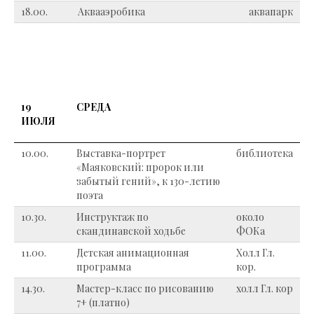
18.00.
Аквааэробика
аквапарк
19
СРЕДА
ИЮЛЯ
10.00.
Выставка-портрет
библиотека
«Маяковский: пророк или
забытый гений», к 130-летию
поэта
10.30.
Инструктаж по
около
скандинавской ходьбе
ФОКа
11.00.
Детская анимационная
Холл Гл.
программа
кор.
14.30.
Мастер-класс по рисованию
холл Гл. кор
7+ (платно)