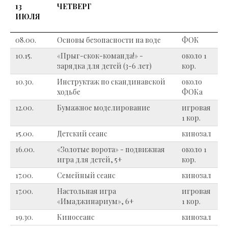
13
ЧЕТВЕРГ
ИЮЛЯ
08.00.
Основы безопасности на воде
ФОК
10.15.
«Прыг-скок-команда!» -
около 1
зарядка для детей (3-6 лет)
кор.
10.30.
Инструктаж по скандинавской
около
ходьбе
ФОКа
12.00.
Бумажное моделирование
игровая
1 кор.
15.00.
Детский сеанс
кинозал
16.00.
«Золотые ворота» - подвижная
около 1
игра для детей, 5+
кор.
17.00.
Семейный сеанс
кинозал
17.00.
Настольная игра
игровая
«Имаджинариум», 6+
1 кор.
19.30.
Киносеанс
кинозал