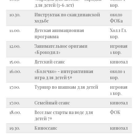
для детей (3-6 лет)
кор.
10.30.
Инструктаж по скандинавской
около
ходьбе
ФОКа
11.00.
Детская анимационная
Холл Гл.
программа
кор.
12.00.
Занимательное оригами
игровая
«Крокодил»
1 кор.
15.00.
Детский сеанс
кинозал
16.00.
«Колечко» - интерактивная
около 1
игра для детей 5+
кор.
17.00.
Турнир по шашкам для детей
игровая
1 кор.
17.00.
Семейный сеанс
кинозал
18.00.
Веселые старты на воде для
ФОК
детей 7+
19.30.
Киносеанс
кинозал