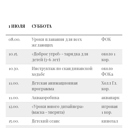
1 ИЮЛЯ
СУББОТА
08.00.
Уроки плавания для всех
ФОК
желающих
10.15.
«Доброе утро!» - зарядка для
около 1
детей (3-6 лет)
кор.
10.30.
Инструктаж по скандинавской
около
ходьбе
ФОКа
11.00.
Детская анимационная
Холл Гл.
программа
кор.
11.00.
Аквааэробика
аквапарк
12.00.
«Уроки юного дизайнера»
игровая
(маска - зверята)
1 кор.
15.00.
Детский сеанс
кинозал