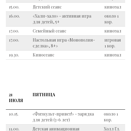
15.00.
Детский сеанс
кинозал
16.00.
«Хали-хало» - активная игра
около 1
для детей, 5+
кор.
17.00.
Семейный сеанс
кинозал
17.00.
Настольная игра «Монополия-
игровая
сделка», 8+»
1 кор.
19.30.
Киносеанс
кинозал
21
ПЯТНИЦА
ИЮЛЯ
10.15.
«Физкульт-привет!» - зарядка
около 1
для детей (3-6 лет)
кор.
11.00.
Детская анимационная
Холл Гл.