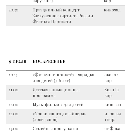
карусель!»
кор.
20.30.
Праздничный концерт
кинозал
Заслуженного артиста России
Феликса Царикати
9 ИЮЛЯ
ВОСКРЕСЕНЬЕ
10.15.
«Физкульт-привет!» - зарядка
около 1
для детей (3-6 лет)
кор.
11.00.
Детская анимационная
Холл Гл.
программа
кор.
12.00.
Мультфильмы для детей
кинозал
12.00.
«Уроки юного дизайнера»
игровая
(ловец снов)
1 кор.
13.00.
Семейная прогулка по
от Фока