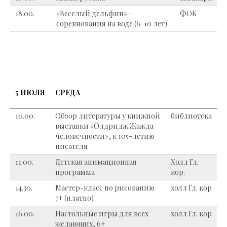
18.00.
«Веселый дельфин» -
ФОК
соревнования на воде (6-10 лет)
5 ИЮЛЯ
СРЕДА
10.00.
Обзор литературы у книжной
библиотека
выставки «Олдридж.Жажда
человечности», к 105-летию
писателя
11.00.
Детская анимационная
Холл Гл.
программа
кор.
14.30.
Мастер-класс по рисованию
холл Гл. кор
7+ (платно)
16.00.
Настольные игры для всех
холл Гл. кор
желающих, 6+