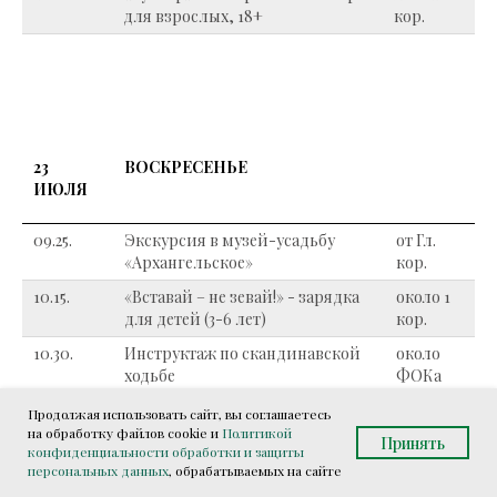
для взрослых, 18+
кор.
23
ВОСКРЕСЕНЬЕ
ИЮЛЯ
09.25.
Экскурсия в музей-усадьбу
от Гл.
«Архангельское»
кор.
10.15.
«Вставай – не зевай!» - зарядка
около 1
для детей (3-6 лет)
кор.
10.30.
Инструктаж по скандинавской
около
ходьбе
ФОКа
11.00.
Детская анимационная
Холл Гл.
Продолжая использовать сайт, вы соглашаетесь
программа
кор.
на обработку файлов cookie и
Политикой
Принять
конфиденциальности обработки и защиты
12.00.
Оригами «Самолётик»
игровая
персональных данных
, обрабатываемых на сайте
1 кор.