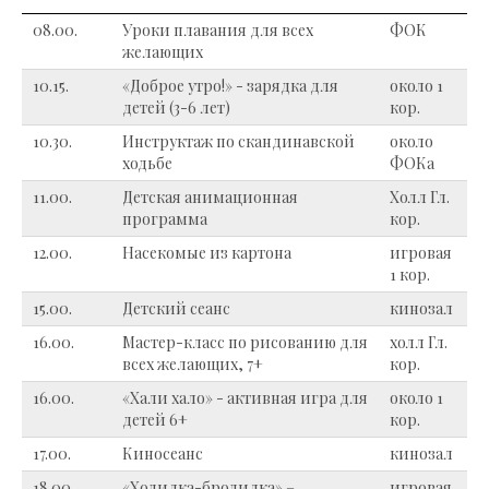
08.00.
Уроки плавания для всех
ФОК
желающих
10.15.
«Доброе утро!» - зарядка для
около 1
детей (3-6 лет)
кор.
10.30.
Инструктаж по скандинавской
около
ходьбе
ФОКа
11.00.
Детская анимационная
Холл Гл.
программа
кор.
12.00.
Насекомые из картона
игровая
1 кор.
15.00.
Детский сеанс
кинозал
16.00.
Мастер-класс по рисованию для
холл Гл.
всех желающих, 7+
кор.
16.00.
«Хали хало» - активная игра для
около 1
детей 6+
кор.
17.00.
Киносеанс
кинозал
18.00.
«Ходилка-бродилка» –
игровая