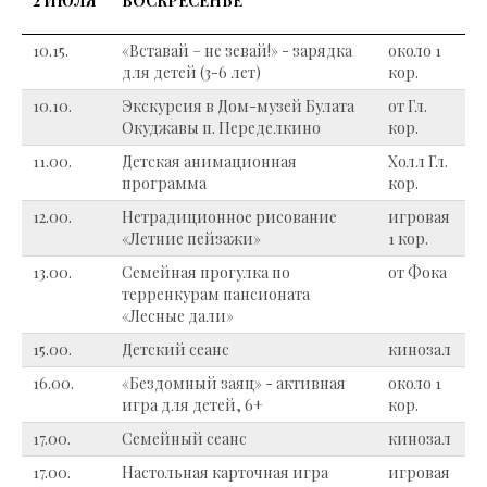
2 ИЮЛЯ
ВОСКРЕСЕНЬЕ
10.15.
«Вставай – не зевай!» - зарядка
около 1
для детей (3-6 лет)
кор.
10.10.
Экскурсия в Дом-музей Булата
от Гл.
Окуджавы п. Переделкино
кор.
11.00.
Детская анимационная
Холл Гл.
программа
кор.
12.00.
Нетрадиционное рисование
игровая
«Летние пейзажи»
1 кор.
13.00.
Семейная прогулка по
от Фока
терренкурам пансионата
«Лесные дали»
15.00.
Детский сеанс
кинозал
16.00.
«Бездомный заяц» - активная
около 1
игра для детей, 6+
кор.
17.00.
Семейный сеанс
кинозал
17.00.
Настольная карточная игра
игровая