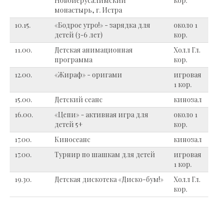
Новоиерусалимский
кор.
монастырь, г. Истра
10.15.
«Бодрое утро!» - зарядка для
около 1
детей (3-6 лет)
кор.
11.00.
Детская анимационная
Холл Гл.
программа
кор.
12.00.
«Жираф» - оригами
игровая
1 кор.
15.00.
Детский сеанс
кинозал
16.00.
«Цепи» - активная игра для
около 1
детей 5+
кор.
17.00.
Киносеанс
кинозал
17.00.
Турнир по шашкам для детей
игровая
1 кор.
19.30.
Детская дискотека «Диско-бум!»
Холл Гл.
кор.