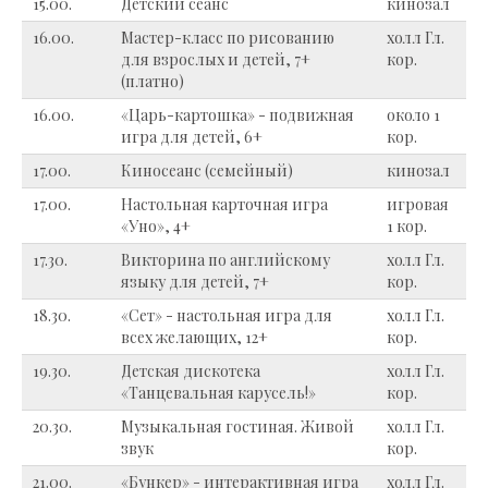
15.00.
Детский сеанс
кинозал
16.00.
Мастер-класс по рисованию
холл Гл.
для взрослых и детей, 7+
кор.
(платно)
16.00.
«Царь-картошка» - подвижная
около 1
игра для детей, 6+
кор.
17.00.
Киносеанс (семейный)
кинозал
17.00.
Настольная карточная игра
игровая
«Уно», 4+
1 кор.
17.30.
Викторина по английскому
холл Гл.
языку для детей, 7+
кор.
18.30.
«Сет» - настольная игра для
холл Гл.
всех желающих, 12+
кор.
19.30.
Детская дискотека
холл Гл.
«Танцевальная карусель!»
кор.
20.30.
Музыкальная гостиная. Живой
холл Гл.
звук
кор.
21.00.
«Бункер» - интерактивная игра
холл Гл.