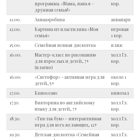
программа. «Мама, папа я –
кор.
дружная семья!»
11.00.
Аквааэробика
аквапарк
12.00.
Картина из пластилина «Моя
игровая
семья»
1 кор.
15.00.
Семейная пенная дискотека
пляж
16.00.
Мастер-класс по рисованию
холл Гл.
для взрослых и детей, 7+
кор.
(платно)
16.00.
«Светофор» - активная игра для
около 1
детей, 5+
кор.
17.00.
Киносеанс
кинозал
17.30.
Викторина по английскому
холл Гл.
языку для детей, 7+
кор.
18.30.
«Тик так бум» - интерактивная
холл Гл.
игра для всех желающих, 12+
кор.
19.30.
Детская дискотека «Семейная
холл Гл.