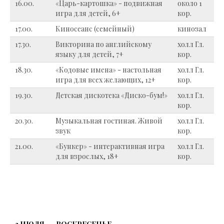
16.00.
«Царь-картошка» - подвижная
около 1
игра для детей, 6+
кор.
17.00.
Киносеанс (семейный)
кинозал
17.30.
Викторина по английскому
холл Гл.
языку для детей, 7+
кор.
18.30.
«Кодовые имена» - настольная
холл Гл.
игра для всех желающих, 12+
кор.
19.30.
Детская дискотека «Диско-бум!»
холл Гл.
кор.
20.30.
Музыкальная гостиная. Живой
холл Гл.
звук
кор.
21.00.
«Бункер» - интерактивная игра
холл Гл.
для взрослых, 18+
кор.