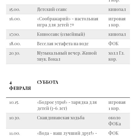
15.00.
Детский сеанс
кинозал
16.00.
«Соображарий» - настольная
игровая
игра для детей 7+
1 кор.
17.00.
Киносеанс (семейный)
кинозал
18.00.
Веселая эстафета на воде
ФОК
20.30.
Музыкальный вечер. Живой
холл Гл.
звук. Вокал
кор.
4
СУББОТА
ФЕВРАЛЯ
10.15.
«Бодрое утро!» - зарядка для
игровая
детей (3-6 лет)
1 кор.
10.30.
Скандинавская ходьба
около
ФОКа
11.00.
«Вода – наш лучший друг!» -
ФОК