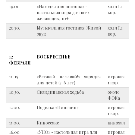
19.00.
«Находка для шпиона» -
холл Гл.
настольная игра для всех
кор.
желающих, 10+
20.30.
Музыкальная гостиная. Живой
холл Гл.
звук
кор.
12
ВОСКРЕСЕНЬЕ
ФЕВРАЛЯ
10.15.
«Вставай – не зевай!» - зарядка
игровая
для детей (3-6 лет)
1 кор.
10.30.
Скандинавская ходьба
около
ФОКа
12.00.
Поделка «Пингвин»
игровая
1 кор.
15.00.
Киносеанс
кинозал
16.00.
«УНО» - настольная игра для
игровая