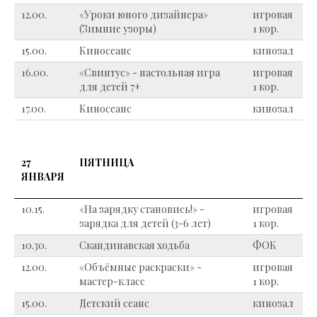
12.00.
«Уроки юного дизайнера»
игровая
(Зимние узоры)
1 кор.
15.00.
Киносеанс
кинозал
16.00.
«Свинтус» - настольная игра
игровая
для детей 7+
1 кор.
17.00.
Киносеанс
кинозал
27
ПЯТНИЦА
ЯНВАРЯ
10.15.
«На зарядку становись!» -
игровая
зарядка для детей (3-6 лет)
1 кор.
10.30.
Скандинавская ходьба
ФОК
12.00.
«Объёмные раскраски» -
игровая
мастер-класс
1 кор.
15.00.
Детский сеанс
кинозал