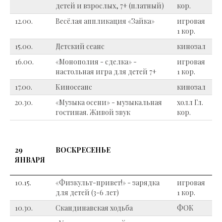
детей и взрослых, 7+ (платный)
кор.
12.00.
Весёлая аппликация «Зайка»
игровая
1 кор.
15.00.
Детский сеанс
кинозал
16.00.
«Монополия - сделка» -
игровая
настольная игра для детей 7+
1 кор.
17.00.
Киносеанс
кинозал
20.30.
«Музыка осени» - музыкальная
холл Гл.
гостиная. Живой звук
кор.
29
ВОСКРЕСЕНЬЕ
ЯНВАРЯ
10.15.
«Физкульт-привет!» - зарядка
игровая
для детей (3-6 лет)
1 кор.
10.30.
Скандинавская ходьба
ФОК