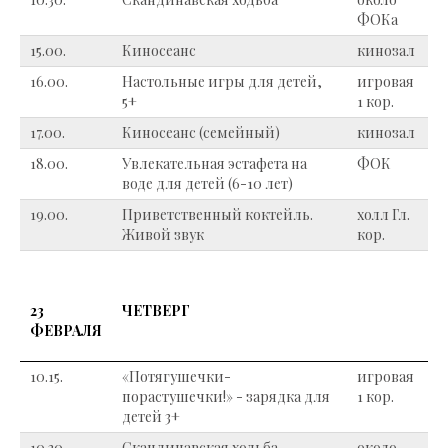
ФОКа
15.00.
Киносеанс
кинозал
16.00.
Настольные игры для детей,
игровая
5+
1 кор.
17.00.
Киносеанс (семейный)
кинозал
18.00.
Увлекательная эстафета на
ФОК
воде для детей (6-10 лет)
19.00.
Приветственный коктейль.
холл Гл.
Живой звук
кор.
23
ЧЕТВЕРГ
ФЕВРАЛЯ
10.15.
«Потягушечки-
игровая
порастушечки!» - зарядка для
1 кор.
детей 3+
10.30.
Скандинавская ходьба
около