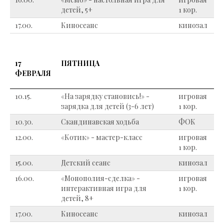
детей, 5+
1 кор.
17.00.
Киносеанс
кинозал
17
ПЯТНИЦА
ФЕВРАЛЯ
10.15.
«На зарядку становись!» -
игровая
зарядка для детей (3-6 лет)
1 кор.
10.30.
Скандинавская ходьба
ФОК
12.00.
«Котик» - мастер-класс
игровая
1 кор.
15.00.
Детский сеанс
кинозал
16.00.
«Монополия-сделка» -
игровая
интерактивная игра для
1 кор.
детей, 8+
17.00.
Киносеанс
кинозал