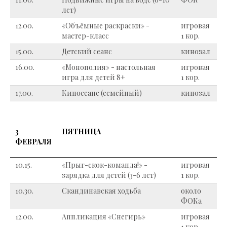
лет)
12.00.
«Объёмные раскраски» -
игровая
мастер-класс
1 кор.
15.00.
Детский сеанс
кинозал
16.00.
«Монополия» - настольная
игровая
игра для детей 8+
1 кор.
17.00.
Киносеанс (семейный)
кинозал
3
ПЯТНИЦА
ФЕВРАЛЯ
10.15.
«Прыг-скок-команда!» -
игровая
зарядка для детей (3-6 лет)
1 кор.
10.30.
Скандинавская ходьба
около
ФОКа
12.00.
Аппликация «Снегирь»
игровая
1 кор.