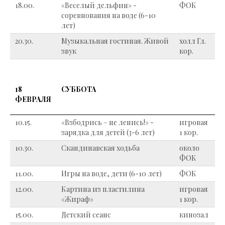
18.00.
«Веселый дельфин» -
ФОК
соревнования на воде (6-10
лет)
20.30.
Музыкальная гостиная. Живой
холл Гл.
звук
кор.
18
СУББОТА
ФЕВРАЛЯ
10.15.
«Взбодрись – не ленись!» -
игровая
зарядка для детей (3-6 лет)
1 кор.
10.30.
Скандинавская ходьба
около
ФОК
11.00.
Игры на воде, дети (6-10 лет)
ФОК
12.00.
Картина из пластилина
игровая
«Жираф»
1 кор.
15.00.
Детский сеанс
кинозал