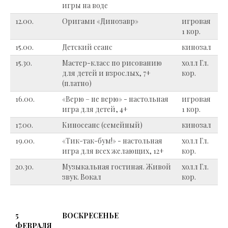
игры на воде
12.00.
Оригами «Динозавр»
игровая
1 кор.
15.00.
Детский сеанс
кинозал
15.30.
Мастер-класс по рисованию
холл Гл.
для детей и взрослых, 7+
кор.
(платно)
16.00.
«Верю – не верю» - настольная
игровая
игра для детей, 4+
1 кор.
17.00.
Киносеанс (семейный)
кинозал
19.00.
«Тик-так-бум!» - настольная
холл Гл.
игра для всех желающих, 12+
кор.
20.30.
Музыкальная гостиная. Живой
холл Гл.
звук. Вокал
кор.
5
ВОСКРЕСЕНЬЕ
ФЕВРАЛЯ