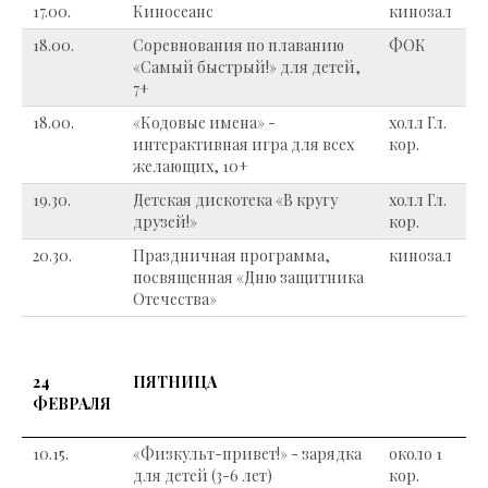
17.00.
Киносеанс
кинозал
18.00.
Соревнования по плаванию
ФОК
«Самый быстрый!» для детей,
7+
18.00.
«Кодовые имена» -
холл Гл.
интерактивная игра для всех
кор.
желающих, 10+
19.30.
Детская дискотека «В кругу
холл Гл.
друзей!»
кор.
20.30.
Праздничная программа,
кинозал
посвященная «Дню защитника
Отечества»
24
ПЯТНИЦА
ФЕВРАЛЯ
10.15.
«Физкульт-привет!» - зарядка
около 1
для детей (3-6 лет)
кор.