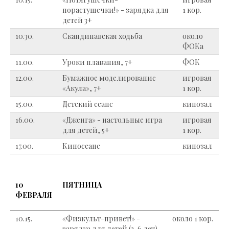
порастушечки!» - зарядка для
1 кор.
детей 3+
10.30.
Скандинавская ходьба
около
ФОКа
11.00.
Уроки плавания, 7+
ФОК
12.00.
Бумажное моделирование
игровая
«Акула», 7+
1 кор.
15.00.
Детский сеанс
кинозал
16.00.
«Дженга» - настольные игра
игровая
для детей, 5+
1 кор.
17.00.
Киносеанс
кинозал
10
ПЯТНИЦА
ФЕВРАЛЯ
10.15.
«Физкульт-привет!» -
около 1 кор.
зарядка для детей (3-6 лет)