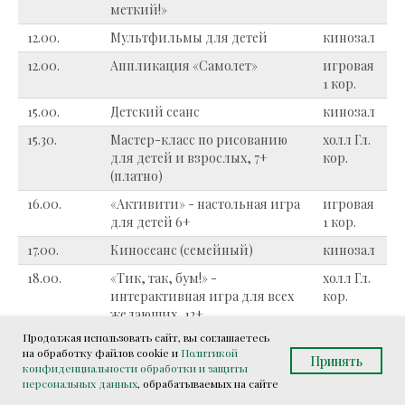
меткий!»
12.00.
Мультфильмы для детей
кинозал
12.00.
Аппликация «Самолет»
игровая
1 кор.
15.00.
Детский сеанс
кинозал
15.30.
Мастер-класс по рисованию
холл Гл.
для детей и взрослых, 7+
кор.
(платно)
16.00.
«Активити» - настольная игра
игровая
для детей 6+
1 кор.
17.00.
Киносеанс (семейный)
кинозал
18.00.
«Тик, так, бум!» -
холл Гл.
интерактивная игра для всех
кор.
желающих, 12+
Продолжая использовать сайт, вы соглашаетесь
19.30.
Детская дискотека «Танцуй!»
холл Гл.
на обработку файлов cookie и
Политикой
кор.
Принять
конфиденциальности обработки и защиты
персональных данных
, обрабатываемых на сайте
20.30.
Праздничный концерт
холл Гл.