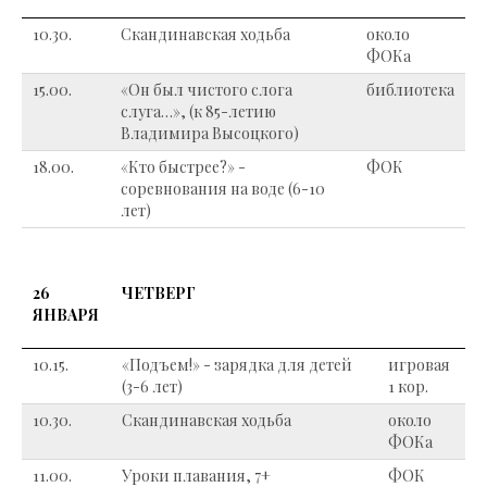
10.30.
Скандинавская ходьба
около
ФОКа
15.00.
«Он был чистого слога
библиотека
слуга…», (к 85-летию
Владимира Высоцкого)
18.00.
«Кто быстрее?» -
ФОК
соревнования на воде (6-10
лет)
26
ЧЕТВЕРГ
ЯНВАРЯ
10.15.
«Подъем!» - зарядка для детей
игровая
(3-6 лет)
1 кор.
10.30.
Скандинавская ходьба
около
ФОКа
11.00.
Уроки плавания, 7+
ФОК