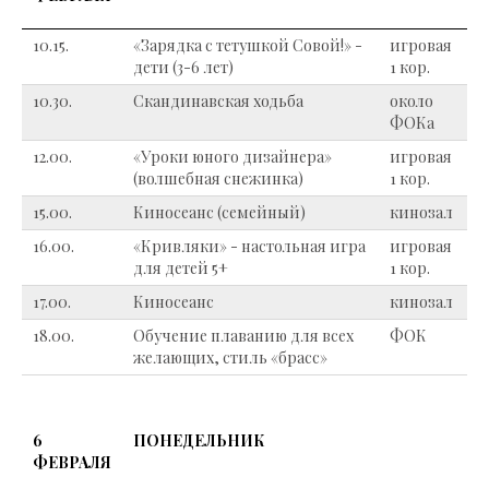
10.15.
«Зарядка с тетушкой Совой!» -
игровая
дети (3-6 лет)
1 кор.
10.30.
Скандинавская ходьба
около
ФОКа
12.00.
«Уроки юного дизайнера»
игровая
(волшебная снежинка)
1 кор.
15.00.
Киносеанс (семейный)
кинозал
16.00.
«Кривляки» - настольная игра
игровая
для детей 5+
1 кор.
17.00.
Киносеанс
кинозал
18.00.
Обучение плаванию для всех
ФОК
желающих, стиль «брасс»
6
ПОНЕДЕЛЬНИК
ФЕВРАЛЯ