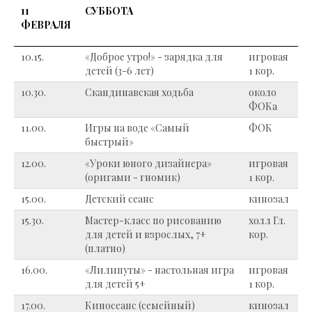
11
СУББОТА
ФЕВРАЛЯ
10.15.
«Доброе утро!» - зарядка для
игровая
детей (3-6 лет)
1 кор.
10.30.
Скандинавская ходьба
около
ФОКа
11.00.
Игры на воде «Самый
ФОК
быстрый»
12.00.
«Уроки юного дизайнера»
игровая
(оригами - гномик)
1 кор.
15.00.
Детский сеанс
кинозал
15.30.
Мастер-класс по рисованию
холл Гл.
для детей и взрослых, 7+
кор.
(платно)
16.00.
«Лилипуты» - настольная игра
игровая
для детей 5+
1 кор.
17.00.
Киносеанс (семейный)
кинозал