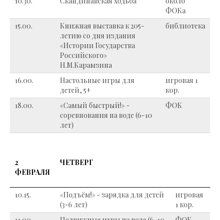
10.30.
Скандинавская ходьба
около
ФОКа
15.00.
Книжная выставка к 205-
библиотека
летию со дня издания
«Истории Государства
Российского»
Н.М.Карамзина
16.00.
Настольные игры для
игровая 1
детей, 5+
кор.
18.00.
«Самый быстрый!» -
ФОК
соревнования на воде (6-10
лет)
2
ЧЕТВЕРГ
ФЕВРАЛЯ
10.15.
«Подъём!» - зарядка для детей
игровая
(3-6 лет)
1 кор.
11.00.
Подвижные игры на воде (6-10
ФОК