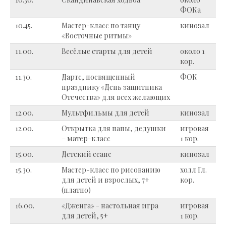
ФОКа
10.45.
Мастер-класс по танцу
кинозал
«Восточные ритмы»
11.00.
Весёлые старты для детей
около 1
кор.
11.30.
Дартс, посвященный
ФОК
празднику «День защитника
Отечества» для всех желающих
12.00.
Мультфильмы для детей
кинозал
12.00.
Открытка для папы, дедушки
игровая
– матер-класс
1 кор.
15.00.
Детский сеанс
кинозал
15.30.
Мастер-класс по рисованию
холл Гл.
для детей и взрослых, 7+
кор.
(платно)
16.00.
«Дженга» - настольная игра
игровая
для детей, 5+
1 кор.