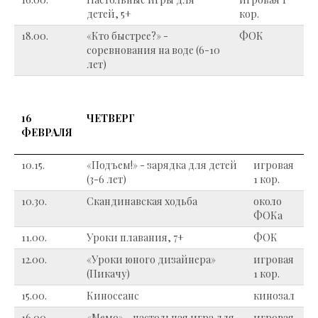
детей, 5+
кор.
18.00.
«Кто быстрее?» -
ФОК
соревнования на воде (6-10
лет)
16
ЧЕТВЕРГ
ФЕВРАЛЯ
10.15.
«Подъем!» - зарядка для детей
игровая
(3-6 лет)
1 кор.
10.30.
Скандинавская ходьба
около
ФОКа
11.00.
Уроки плавания, 7+
ФОК
12.00.
«Уроки юного дизайнера»
игровая
(Пикачу)
1 кор.
15.00.
Киносеанс
кинозал
16.00.
«Мемо» - настольная игра для
игровая