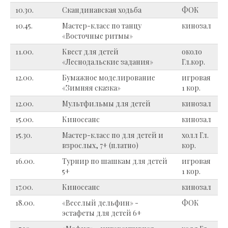
10.30.
Скандинавская ходьба
ФОК
10.45.
Мастер-класс по танцу
кинозал
«Восточные ритмы»
11.00.
Квест для детей
около
«Леснодальские задания»
Гл.кор.
12.00.
Бумажное моделирование
игровая
«Зимняя сказка»
1 кор.
12.00.
Мультфильмы для детей
кинозал
15.00.
Киносеанс
кинозал
15.30.
Мастер-класс по для детей и
холл Гл.
взрослых, 7+ (платно)
кор.
16.00.
Турнир по шашкам для детей
игровая
5+
1 кор.
17.00.
Киносеанс
кинозал
18.00.
«Веселый дельфин» -
ФОК
эстафеты для детей 6+