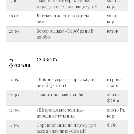
17.30.
«Мафия» - интерактивная
холл Гл.
игра для всех желающих, 10+
кор.
19.00.
Детская дискотека «Диско
холл Гл.
бом!»
кор.
20.30.
Вечер отдыха «Серебряный
каток
конёк»
25
СУББОТА
ФЕВРАЛЯ
10.15.
«Доброе утро!» - зарядка для
игровая
детей (3-6 лет)
1 кор.
10.30.
Скандинавская ходьба
около
ФОКа
11.00.
«Широкая масленица» -
около Гл.
народные гуляния
кор.
11.30.
Соревнования по дартсу для
ФОК
всех желающих «Самый