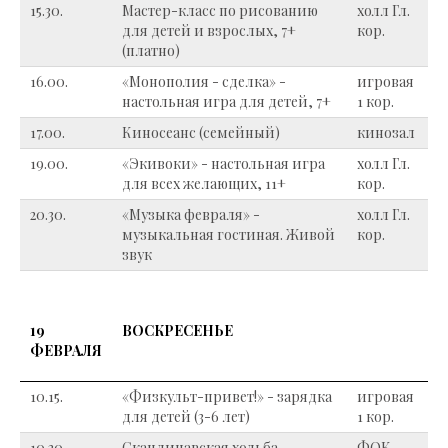
15.30.
Мастер-класс по рисованию
холл Гл.
для детей и взрослых, 7+
кор.
(платно)
16.00.
«Монополия - сделка» -
игровая
настольная игра для детей, 7+
1 кор.
17.00.
Киносеанс (семейный)
кинозал
19.00.
«Экивоки» - настольная игра
холл Гл.
для всех желающих, 11+
кор.
20.30.
«Музыка февраля» -
холл Гл.
музыкальная гостиная. Живой
кор.
звук
19
ВОСКРЕСЕНЬЕ
ФЕВРАЛЯ
10.15.
«Физкульт-привет!» - зарядка
игровая
для детей (3-6 лет)
1 кор.
10.30.
Скандинавская ходьба
ФОК