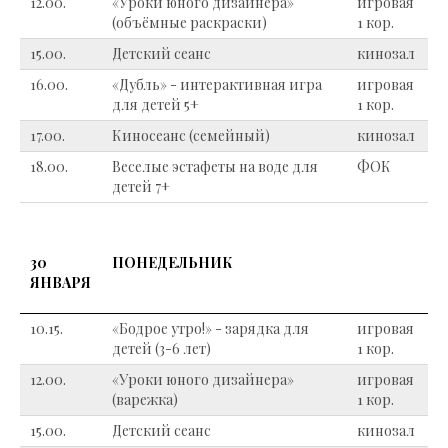
12.00.
«Уроки юного дизайнера»
игровая
(объёмные раскраски)
1 кор.
15.00.
Детский сеанс
кинозал
16.00.
«Дубль» - интерактивная игра
игровая
для детей 5+
1 кор.
17.00.
Киносеанс (семейный)
кинозал
18.00.
Веселые эстафеты на воде для
ФОК
детей 7+
30
ПОНЕДЕЛЬНИК
ЯНВАРЯ
10.15.
«Бодрое утро!» - зарядка для
игровая
детей (3-6 лет)
1 кор.
12.00.
«Уроки юного дизайнера»
игровая
(варежка)
1 кор.
15.00.
Детский сеанс
кинозал