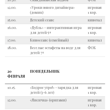
12.00.
«Уроки юного дизайнера»
игровая
(домик)
1 кор.
15.00.
Детский сеанс
кинозал
16.00.
«Дубль» - интерактивная игра
игровая
для детей 5+
1 кор.
17.00.
Киносеанс (семейный)
кинозал
18.00.
Веселые эстафеты на воде для
ФОК
детей 7+
20
ПОНЕДЕЛЬНИК
ФЕВРАЛЯ
10.15.
«Бодрое утро!» - зарядка для
игровая
детей (3-6 лет)
1 кор.
12.00.
«Лисичка» (оригами)
игровая
1 кор.