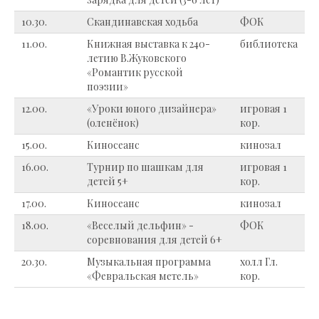
10.30.
Скандинавская ходьба
ФОК
11.00.
Книжная выставка к 240-
библиотека
летию В.Жуковского
«Романтик русской
поэзии»
12.00.
«Уроки юного дизайнера»
игровая 1
(оленёнок)
кор.
15.00.
Киносеанс
кинозал
16.00.
Турнир по шашкам для
игровая 1
детей 5+
кор.
17.00.
Киносеанс
кинозал
18.00.
«Веселый дельфин» -
ФОК
соревнования для детей 6+
20.30.
Музыкальная программа
холл Гл.
«Февральская метель»
кор.