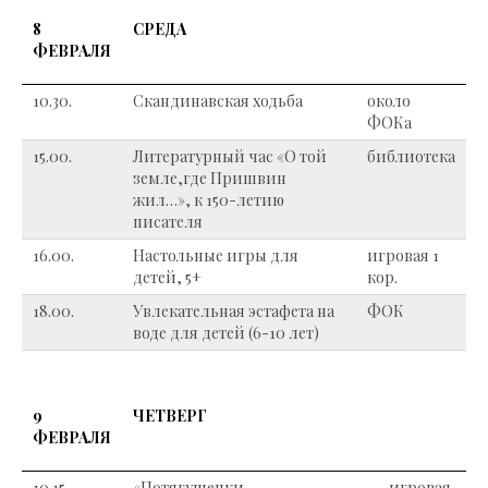
8
СРЕДА
ФЕВРАЛЯ
10.30.
Скандинавская ходьба
около
ФОКа
15.00.
Литературный час «О той
библиотека
земле,где Пришвин
жил…», к 150-летию
писателя
16.00.
Настольные игры для
игровая 1
детей, 5+
кор.
18.00.
Увлекательная эстафета на
ФОК
воде для детей (6-10 лет)
9
ЧЕТВЕРГ
ФЕВРАЛЯ
10.15.
«Потягушечки-
игровая