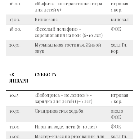
16.00.
«Мафия» - интерактивная игра
игровая
для детей 5+
1 кор.
17.00.
Киносеанс
кинозал
18.00.
«Веселый дельфин» -
ФОК
соревнования на воде (6-10 лет)
20.30.
Музыкальная гостиная. Живой
холл Гл.
звук
кор.
28
СУББОТА
ЯНВАРЯ
10.15.
«Взбодрись – не ленись!» -
игровая
зарядка для детей (3-6 лет)
1 кор.
10.30.
Скандинавская ходьба
около
ФОК
11.00.
Игры на воде, дети (6-10 лет)
ФОК
11.00.
Мастер-класс по рисованию для
холл Гл.