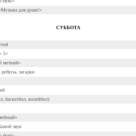
е-бум!»
 «Музыка для души!»
СУББОТА
етей
» 5+
й меткий»
 ребусы, загадки
тей
, баскетбол, волейбол)
емейный»
Живой звук
о-бум!»