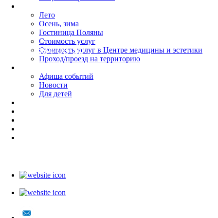
Цены
Лето
Осень, зима
Гостиница Поляны
Стоимость услуг
8 (495) 634-03-30
Стоимость услуг в Центре медицины и эстетики
Проход/проезд на территорию
МНОГОКАНАЛЬНЫЙ
Чем заняться
Афиша событий
Новости
Для детей
Организация мероприятий
Контакты
Центр медицины и эстетики
Аквапарк
Ваше лучшее лето
Обратный звонок