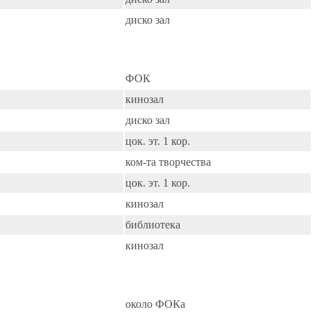
диско зал
ФОК
кинозал
диско зал
цок. эт. 1 кор.
ком-та творчества
цок. эт. 1 кор.
кинозал
библиотека
кинозал
около ФОКа