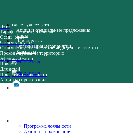
Ваше лучшее лето
Лето
Акции и специальные предложения
Тариф гостиница Поляны
Цены
Осень, зима
Чем заняться
Стоимость услуг
Организация мероприятий
Стоимость услуг в Центре медицины и эстетики
Контакты
Проход / проезд на территорию
Афиша событий
Новости
Для детей
Программа лояльности
Акции на проживание
Обратный звонок
Акции и специальные предложения
Программа лояльности
Акции на проживание