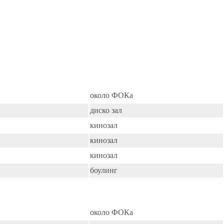
около ФОКа
диско зал
кинозал
кинозал
кинозал
боулинг
около ФОКа