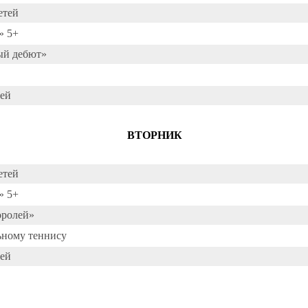
етей
» 5+
ый дебют»
тей
ВТОРНИК
етей
» 5+
оролей»
ьному теннису
тей