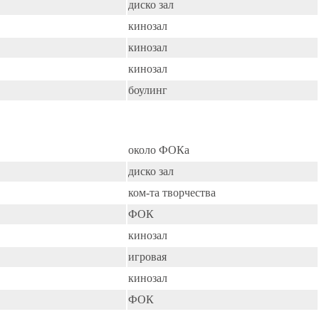
диско зал
кинозал
кинозал
кинозал
боулинг
около ФОКа
диско зал
ком-та творчества
ФОК
кинозал
игровая
кинозал
ФОК