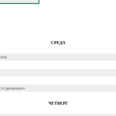
СРЕДА
етей
х в движении»
ЧЕТВЕРГ