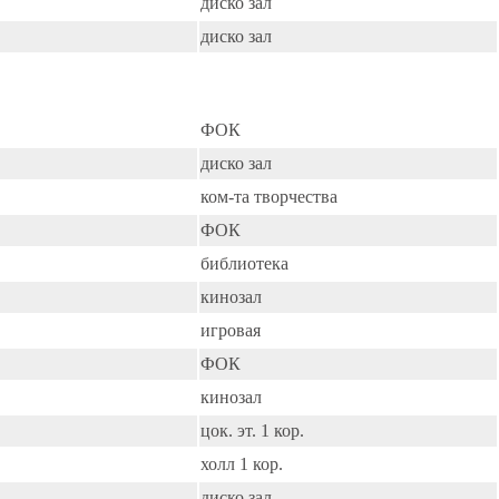
диско зал
диско зал
ФОК
диско зал
ком-та творчества
ФОК
библиотека
кинозал
игровая
ФОК
кинозал
цок. эт. 1 кор.
холл 1 кор.
диско зал