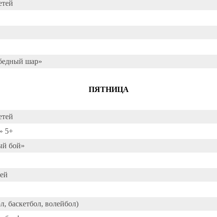
етей
бедный шар»
ПЯТНИЦА
етей
» 5+
ый бой»
тей
, баскетбол, волейбол)