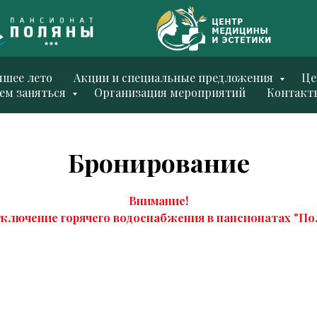
чшее лето
Акции и специальные предложения
Ц
ем заняться
Организация мероприятий
Контакт
Бронирование
Внимание!
. отключение горячего водоснабжения в пансионатах "П