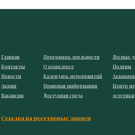
Главная
Программа лояльности
Лесные д
Контакты
О комплексе
Поляны
Новости
Календарь мероприятий
Аквапар
Акции
Правовая информация
Центр м
Вакансии
Доступная среда
эстетики
Ссылка на реестровые записи