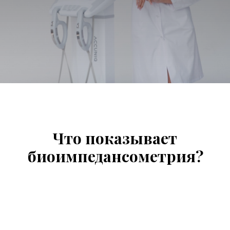
Что показывает
б
иоимпедансометрия
?